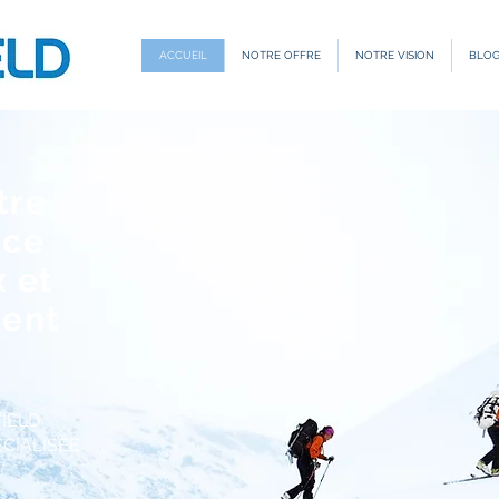
ACCUEIL
NOTRE OFFRE
NOTRE VISION
BLO
tre
âce
x et
ent
YIELD
CIALISEE